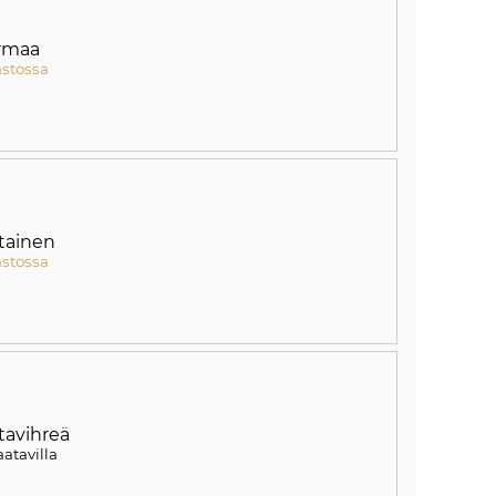
rmaa
astossa
tainen
astossa
tavihreä
aatavilla