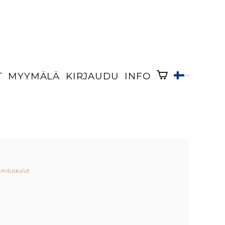
T
MYYMÄLÄ
KIRJAUDU
INFO
imituskulut