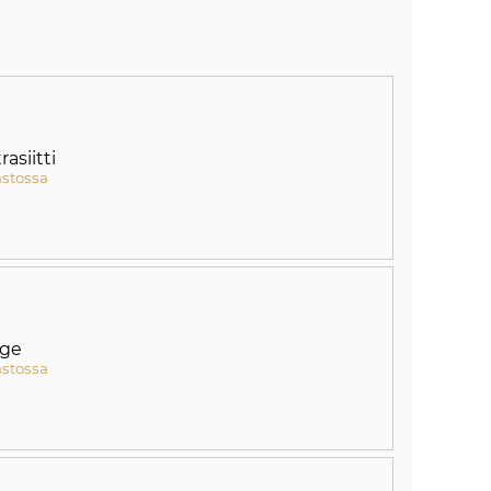
rasiitti
astossa
ige
astossa