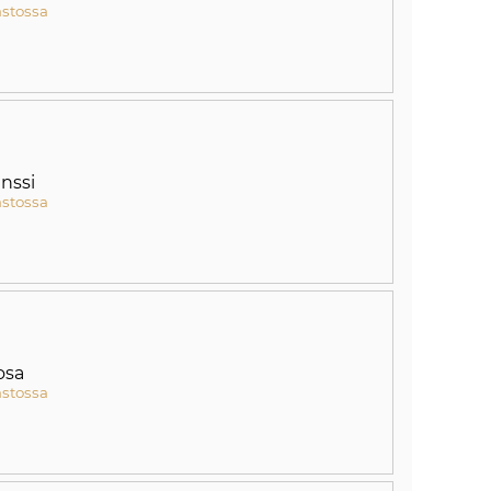
astossa
nssi
astossa
osa
astossa