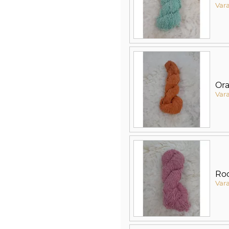
Var
Ora
Var
Ro
Var