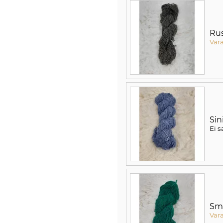
Ru
Var
Sin
Ei s
Sm
Var