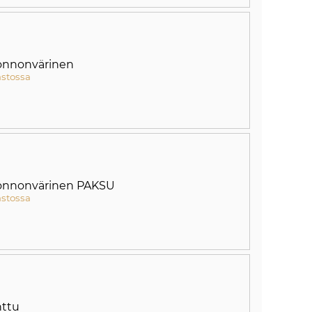
onnonvärinen
astossa
onnonvärinen PAKSU
astossa
nttu