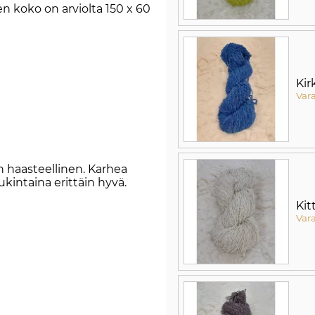
 koko on arviolta 150 x 60
)
Kir
Var
 haasteellinen. Karhea
ukintaina erittäin hyvä.
Kitt
Var