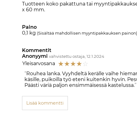
Tuotteen koko pakattuna tai myyntipakkauksen
x 60 mm.
Paino
0,1
kg
(Sisältää mahdollisen myyntipakkauksen painon
Kommentit
Anonyymi
vahvistettu ostaja, 12.1.2024
☆
☆
☆
☆
☆
Yleisarvosana
Rouhea lanka. Vyyhdeltä kerälle vaihe hieman
käsille, puikoilla työ eteni kuitenkin hyvin. Pes
Päästi väriä paljon ensimmäisessä kastelussa.
Lisää kommentti