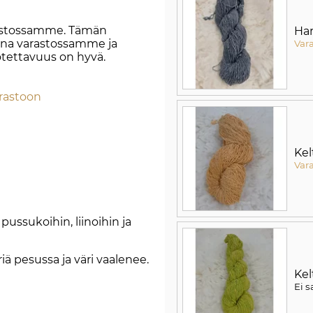
rastossamme. Tämän
Ha
aana varastossamme ja
Var
otettavuus on hyvä.
arastoon
Kel
Var
ussukoihin, liinoihin ja
iä pesussa ja väri vaalenee.
Kel
Ei s