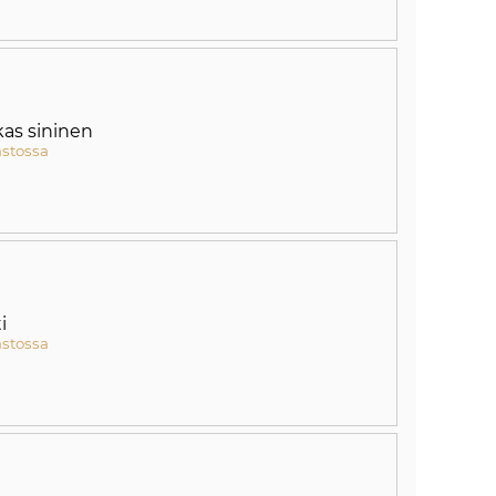
kas sininen
astossa
i
astossa