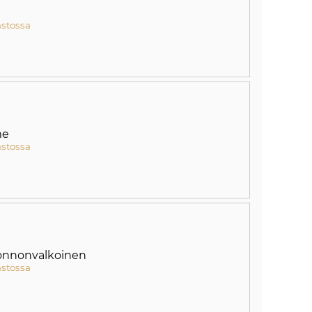
astossa
me
astossa
onnonvalkoinen
astossa