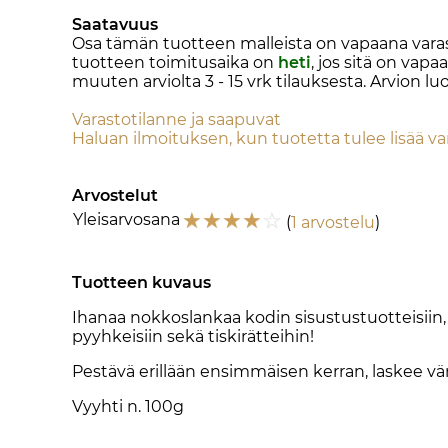
Saatavuus
Osa tämän tuotteen malleista on vapaana va
tuotteen toimitusaika on
heti
, jos sitä on vap
muuten arviolta
3 - 15 vrk
tilauksesta. Arvion lu
Varastotilanne ja saapuvat
Haluan ilmoituksen, kun tuotetta tulee lisää v
Arvostelut
☆
☆
☆
☆
☆
Yleisarvosana
(
1 arvostelu
)
Tuotteen kuvaus
Ihanaa nokkoslankaa kodin sisustustuotteisiin, p
pyyhkeisiin sekä tiskirätteihin!
Pestävä erillään ensimmäisen kerran, laskee vär
Vyyhti n. 100g