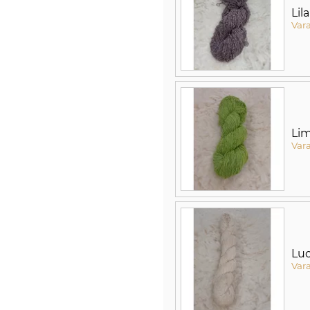
Lila
Var
Li
Var
Lu
Var