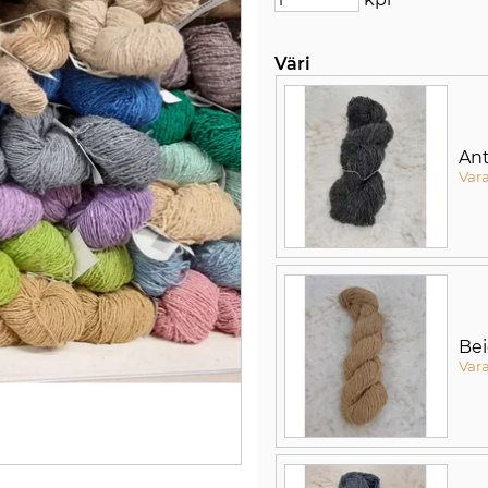
Väri
Ant
Var
Be
Var