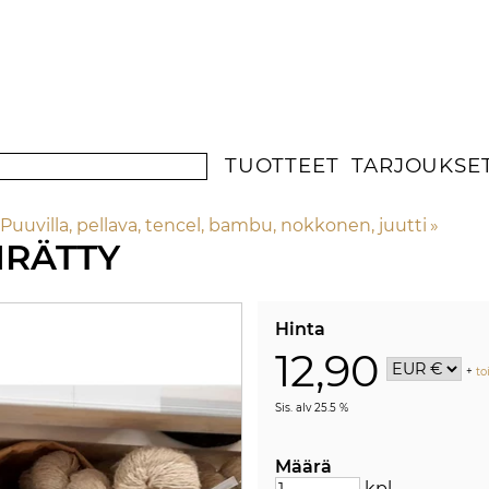
TUOTTEET
TARJOUKSE
Puuvilla, pellava, tencel, bambu, nokkonen, juutti
‪»
RÄTTY
Hinta
12,90
+
to
Sis. alv 25.5 %
Määrä
kpl