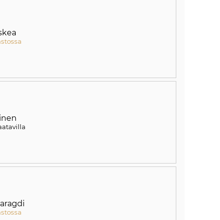
skea
astossa
inen
aatavilla
aragdi
astossa