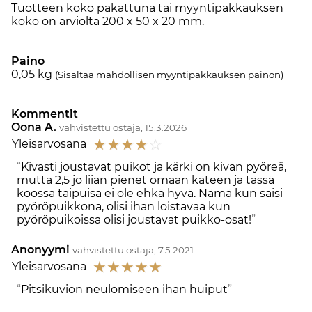
Tuotteen koko pakattuna tai myyntipakkauksen
koko on arviolta 200 x 50 x 20 mm.
Paino
0,05
kg
(Sisältää mahdollisen myyntipakkauksen painon)
Kommentit
Oona A.
vahvistettu ostaja, 15.3.2026
☆
☆
☆
☆
☆
Yleisarvosana
Kivasti joustavat puikot ja kärki on kivan pyöreä,
mutta 2,5 jo liian pienet omaan käteen ja tässä
koossa taipuisa ei ole ehkä hyvä. Nämä kun saisi
pyöröpuikkona, olisi ihan loistavaa kun
pyöröpuikoissa olisi joustavat puikko-osat!
Anonyymi
vahvistettu ostaja, 7.5.2021
☆
☆
☆
☆
☆
Yleisarvosana
Pitsikuvion neulomiseen ihan huiput