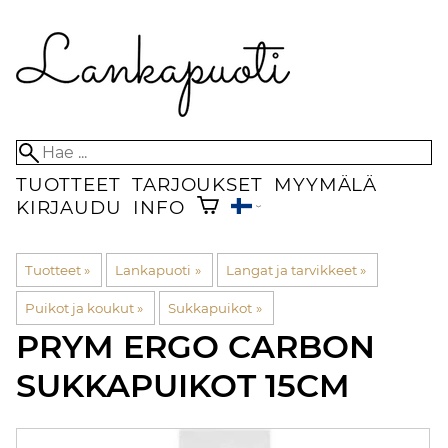
TUOTTEET
TARJOUKSET
MYYMÄLÄ
KIRJAUDU
INFO
Tuotteet
‪»
Lankapuoti
‪»
Langat ja tarvikkeet
‪»
Puikot ja koukut
‪»
Sukkapuikot
‪»
PRYM
ERGO CARBON
SUKKAPUIKOT 15CM