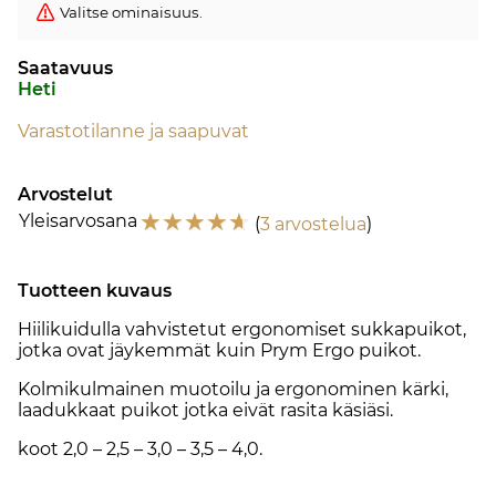
Valitse ominaisuus.
Saatavuus
Heti
Varastotilanne ja saapuvat
Arvostelut
☆
☆
☆
☆
☆
Yleisarvosana
(
3 arvostelua
)
Tuotteen kuvaus
Hiilikuidulla vahvistetut ergonomiset sukkapuikot,
jotka ovat jäykemmät kuin Prym Ergo puikot.
Kolmikulmainen muotoilu ja ergonominen kärki,
laadukkaat puikot jotka eivät rasita käsiäsi.
koot 2,0 – 2,5 – 3,0 – 3,5 – 4,0.