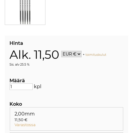
Hinta
Alk. 11,50
+
toimituskulut
Sis. alv 25.5 %
Määrä
kpl
Koko
2,00mm
11,50 €
Varastossa