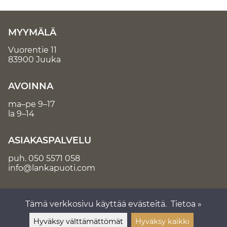
MYYMÄLÄ
Vuorentie 11
83900 Juuka
AVOINNA
ma–pe 9–17
la 9–14
ASIAKASPALVELU
puh.
050 5571 058
info@lankapuoti.com
Tämä verkkosivu käyttää evästeitä.
Tietoa »
Hyväksy välttämättömät
Hyväksy kaikki