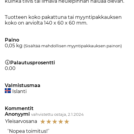
kuinka tiivis tai ilmava neulepinnan haluaa olevan.
Tuotteen koko pakattuna tai myyntipakkauksen
koko on arviolta 140 x 60 x 60 mm.
Paino
0,05
kg
(Sisältää mahdollisen myyntipakkauksen painon)
Palautusprosentti
0.00
Valmistusmaa
Islanti
Kommentit
Anonyymi
vahvistettu ostaja, 2.1.2024
☆
☆
☆
☆
☆
Yleisarvosana
Nopea toimitus!