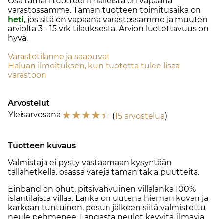
Osa tämän tuotteen malleista on vapaana
varastossamme. Tämän tuotteen toimitusaika on
heti
, jos sitä on vapaana varastossamme ja muuten
arviolta
3 - 15 vrk
tilauksesta. Arvion luotettavuus on
hyvä.
Varastotilanne ja saapuvat
Haluan ilmoituksen, kun tuotetta tulee lisää
varastoon
Arvostelut
☆
☆
☆
☆
☆
Yleisarvosana
(
15 arvostelua
)
Tuotteen kuvaus
Valmistaja ei pysty vastaamaan kysyntään
tällähetkellä, osassa värejä tämän takia puutteita.
Einband on ohut, pitsivahvuinen villalanka 100%
islantilaista villaa. Lanka on uutena hieman kovan ja
karkean tuntuinen, pesun jälkeen siitä valmistettu
neule pehmenee. Langasta neulot kevyitä, ilmavia