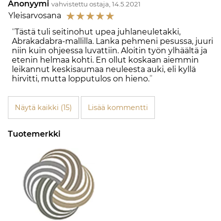
Anonyymi
vahvistettu ostaja, 14.5.2021
☆
☆
☆
☆
☆
Yleisarvosana
Tästä tuli seitinohut upea juhlaneuletakki,
Abrakadabra-mallilla. Lanka pehmeni pesussa, juuri
niin kuin ohjeessa luvattiin. Aloitin työn ylhäältä ja
etenin helmaa kohti. En ollut koskaan aiemmin
leikannut keskisaumaa neuleesta auki, eli kyllä
hirvitti, mutta lopputulos on hieno.
Näytä kaikki (15)
Lisää kommentti
Tuotemerkki