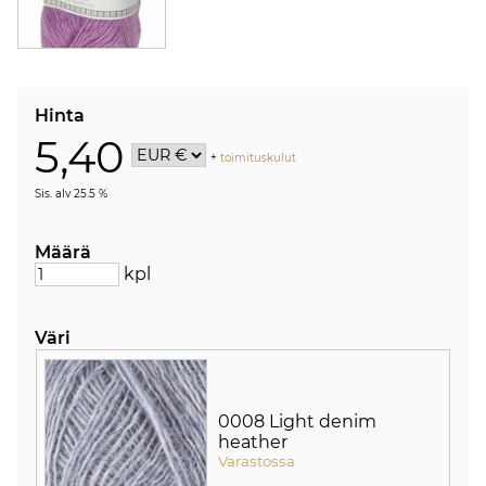
Hinta
5,40
+
toimituskulut
Sis. alv 25.5 %
Määrä
kpl
Väri
0008 Light denim
heather
Varastossa