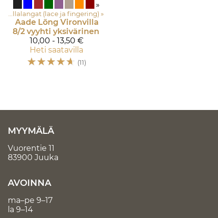
»
Ohuet villalangat (lace ja fingering)
‪»
Aade Lõng
Vironvilla
8/2 vyyhti yksivärinen
10,00 - 13,50 €
Heti saatavilla
☆
☆
☆
☆
☆
(11)
MYYMÄLÄ
Vuorentie 11
83900 Juuka
AVOINNA
ma–pe 9–17
la 9–14