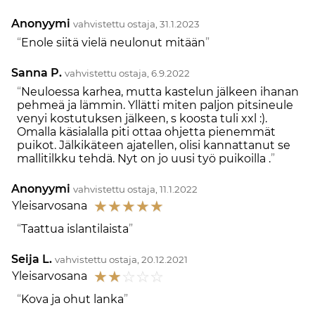
Anonyymi
vahvistettu ostaja, 31.1.2023
Enole siitä vielä neulonut mitään
Sanna P.
vahvistettu ostaja, 6.9.2022
Neuloessa karhea, mutta kastelun jälkeen ihanan
pehmeä ja lämmin. Yllätti miten paljon pitsineule
venyi kostutuksen jälkeen, s koosta tuli xxl :).
Omalla käsialalla piti ottaa ohjetta pienemmät
puikot. Jälkikäteen ajatellen, olisi kannattanut se
mallitilkku tehdä. Nyt on jo uusi työ puikoilla .
Anonyymi
vahvistettu ostaja, 11.1.2022
☆
☆
☆
☆
☆
Yleisarvosana
Taattua islantilaista
Seija L.
vahvistettu ostaja, 20.12.2021
☆
☆
☆
☆
☆
Yleisarvosana
Kova ja ohut lanka