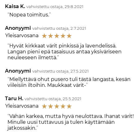
Kaisa K.
vahvistettu ostaja, 29.8.2021
Nopea toimitus.
Anonyymi
vahvistettu ostaja, 2.7.2021
☆
☆
☆
☆
☆
Yleisarvosana
Hyvät kirkkaat värit pinkissä ja lavendelissä.
Langan pieni epä tasaisuus antaa yksiväriseen
neuleeseen ilmettä.
Anonyymi
vahvistettu ostaja, 27.5.2021
Miellyttävä ohut pusero tuli tästä langasta, kesän
viileisiin iltoihin. Maukkaat värit-
Taru H.
vahvistettu ostaja, 25.5.2021
☆
☆
☆
☆
☆
Yleisarvosana
Vähän karkea, mutta hyvä neulottava. Ihanat värit!
Minulle uusi tuttavuus ja tulen käyttämään
jatkossakin.