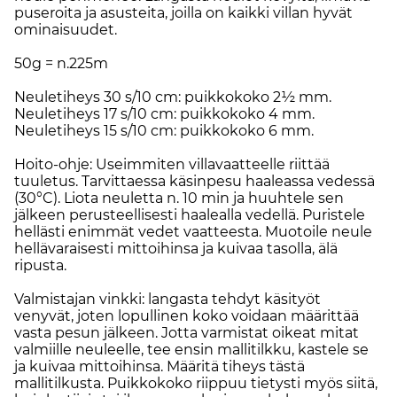
puseroita ja asusteita, joilla on kaikki villan hyvät
ominaisuudet.
50g = n.225m
Neuletiheys 30 s/10 cm: puikkokoko 2½ mm.
Neuletiheys 17 s/10 cm: puikkokoko 4 mm.
Neuletiheys 15 s/10 cm: puikkokoko 6 mm.
Hoito-ohje: Useimmiten villavaatteelle riittää
tuuletus. Tarvittaessa käsinpesu haaleassa vedessä
(30°C). Liota neuletta n. 10 min ja huuhtele sen
jälkeen perusteellisesti haalealla vedellä. Puristele
hellästi enimmät vedet vaatteesta. Muotoile neule
hellävaraisesti mittoihinsa ja kuivaa tasolla, älä
ripusta.
Valmistajan vinkki: langasta tehdyt käsityöt
venyvät, joten lopullinen koko voidaan määrittää
vasta pesun jälkeen. Jotta varmistat oikeat mitat
valmiille neuleelle, tee ensin mallitilkku, kastele se
ja kuivaa mittoihinsa. Määritä tiheys tästä
mallitilkusta. Puikkokoko riippuu tietysti myös siitä,