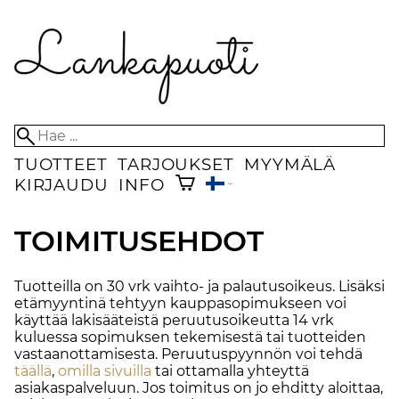
TUOTTEET
TARJOUKSET
MYYMÄLÄ
KIRJAUDU
INFO
TOIMITUSEHDOT
Tuotteilla on 30 vrk vaihto- ja palautusoikeus. Lisäksi
etämyyntinä tehtyyn kauppasopimukseen voi
käyttää lakisääteistä peruutusoikeutta 14 vrk
kuluessa sopimuksen tekemisestä tai tuotteiden
vastaanottamisesta. Peruutuspyynnön voi tehdä
täällä
,
omilla sivuilla
tai ottamalla yhteyttä
asiakaspalveluun. Jos toimitus on jo ehditty aloittaa,