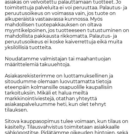
asiakas on velvoitettu palauttamaan tuotteet. Jo
toimitettuja palveluita ei voi peruuttaa. Palautus- ja
peruutusoikeus on voimassa vain, jos tuote on
alkuperäistä vastaavassa kunnossa. Myös
mahdollisen tuotepakkauksen on oltava
myyntikelpoinen, jos tuotteeseen tutustuminen on
mahdollista pakkausta rikkomatta. Palautus- ja
peruutusoikeus ei koske kaiverrettuja eikä muita
yksilöllisiä tuotteita.
Noudatamme valmistajan tai maahantuojan
määrittelemiä takuuehtoja.
Asiakasrekisterimme on luottamuksellinen ja
sitoudumme olemaan luovuttamatta tietoja
eteenpäin kolmansille osapuolille kaupallisiin
tarkoituksiin. Mikäli et halua meiltä
markkinointiviestejä, otathan yhteyttä
asiakaspalveluumme heti, kun olet tehnyt
tilauksen.
Sitova kauppasopimus tulee voimaan, kun tilaus on
käsitelty. Tilausvahvistus toimitetaan asiakkaalle
sähköpostitse. Pidätämme oikeuden hintojen, sekä