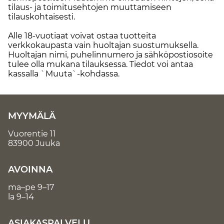
tilaus- ja toimitusehtojen muuttamiseen
tilauskohtaisesti.
Alle 18-vuotiaat voivat ostaa tuotteita
verkkokaupasta vain huoltajan suostumuksella.
Huoltajan nimi, puhelinnumero ja sähköpostiosoite
tulee olla mukana tilauksessa. Tiedot voi antaa
kassalla `Muuta`-kohdassa.
MYYMÄLÄ
Vuorentie 11
83900 Juuka
AVOINNA
ma–pe 9–17
la 9–14
ASIAKASPALVELU