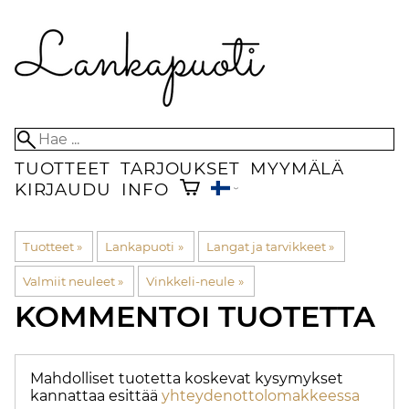
TUOTTEET
TARJOUKSET
MYYMÄLÄ
KIRJAUDU
INFO
Tuotteet
‪»
Lankapuoti
‪»
Langat ja tarvikkeet
‪»
Valmiit neuleet
‪»
Vinkkeli-neule
‪»
KOMMENTOI TUOTETTA
Mahdolliset tuotetta koskevat kysymykset
kannattaa esittää
yhteydenottolomakkeessa