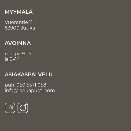
MYYMÄLÄ
Vuorentie 11
83900 Juuka
AVOINNA
ma–pe 9–17
la 9–14
ASIAKASPALVELU
puh.
050 5571 058
info@lankapuoti.com