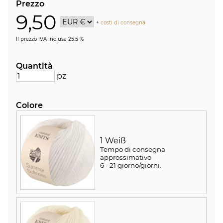
Prezzo
9,50
+
costi di consegna
Il prezzo IVA inclusa 25.5 %
Quantità
pz
Colore
1 Weiß
Tempo di consegna
approssimativo
6 - 21 giorno/giorni
.