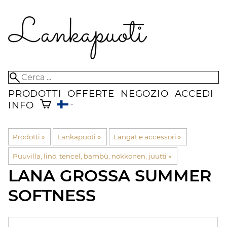
PRODOTTI
OFFERTE
NEGOZIO
ACCEDI
INFO
Prodotti
‪»
Lankapuoti
‪»
Langat e accessori
‪»
Puuvilla, lino, tencel, bambù, nokkonen, juutti
‪»
LANA GROSSA
SUMMER
SOFTNESS