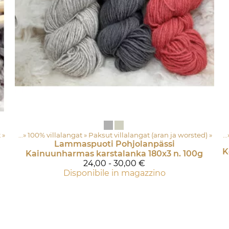
t
cessori
‪»
‪»
100% villalangat
Prodotti
‪»
Paksut villalangat (aran ja worsted)
‪»
Lankapuoti
‪»
Langat e accessori
‪»
Lammaspuoti Pohjolanpässi
Kainuunharmas karstalanka 180x3 n. 100g
24,00 - 30,00 €
Disponibile in magazzino