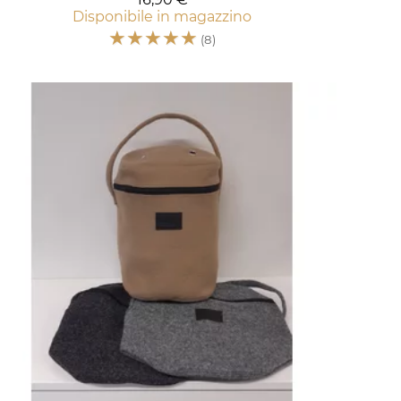
Disponibile in magazzino
☆
☆
☆
☆
☆
(8)