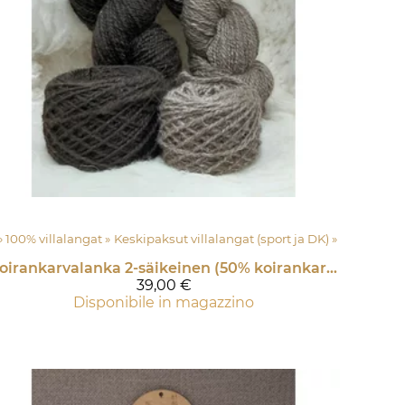
‪»
100% villalangat
‪»
Keskipaksut villalangat (sport ja DK)
‪»
Koirankarvalanka 2-säikeinen (50% koirankarvaa)
39,00 €
Disponibile in magazzino