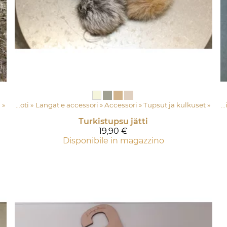
)
‪»
Lankapuoti
‪»
Langat e accessori
Prodotti
‪»
Lankapuoti
‪»
Accessori
‪»
Langat e accessori
‪»
Tupsut ja kulkuset
‪»
‪»
Accesso
Turkistupsu jätti
19,90 €
Disponibile in magazzino