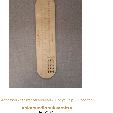
Accessori
‪»
Strumenti ausiliari
‪»
Tiheys- ja puikkomitat
‪»
Lankapuodin sukkamitta
16,90 €