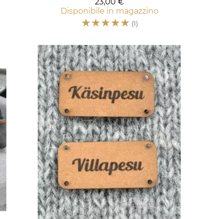
23,00 €
Disponibile in magazzino
☆
☆
☆
☆
☆
(1)