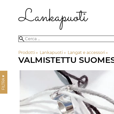
Prodotti
‪»
Lankapuoti
‪»
Langat e accessori
‪»
VALMISTETTU SUOME
▼
FILTRA