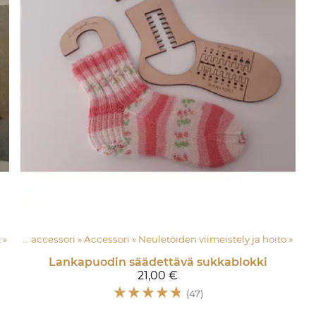
t
‪»
Langat e accessori
‪»
Accessori
‪»
Neuletöiden viimeistely ja hoito
‪»
Lankapuodin säädettävä sukkablokki
21,00 €
☆
☆
☆
☆
☆
(47)