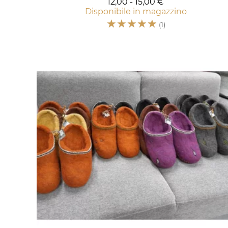
12,00 - 15,00 €
Disponibile in magazzino
☆
☆
☆
☆
☆
(1)