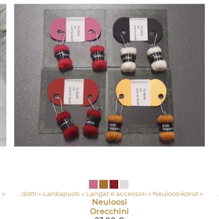
)
‪»
Prodotti
‪»
Lankapuoti
Prodotti
‪»
Langat e accessori
‪»
Lankapuoti
‪»
‪»
Neuloosikorut
Langat e accessori
‪»
‪»
Neuloosi
Orecchini