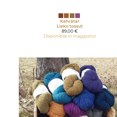
Kehrätär
Prodotti
‪»
Lankap
Lieko tossut
89,00 €
Disponibile in magazzino