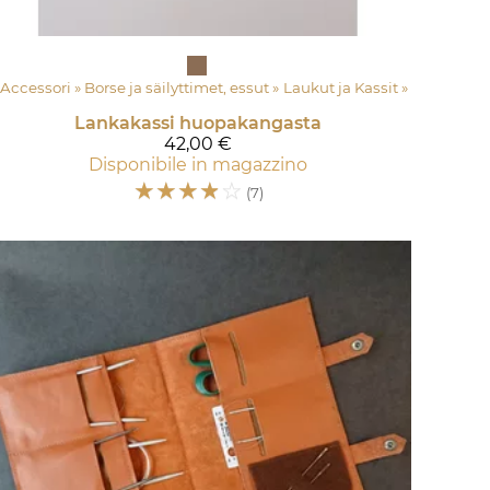
Accessori
‪»
Borse ja säilyttimet, essut
‪»
Laukut ja Kassit
‪»
Lankakassi huopakangasta
42,00 €
Disponibile in magazzino
☆
☆
☆
☆
☆
(7)