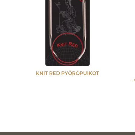
KNIT RED PYÖRÖPUIKOT
Prodotti
‪»
Lankapuoti
‪»
Langat e accessori
‪»
Accesso