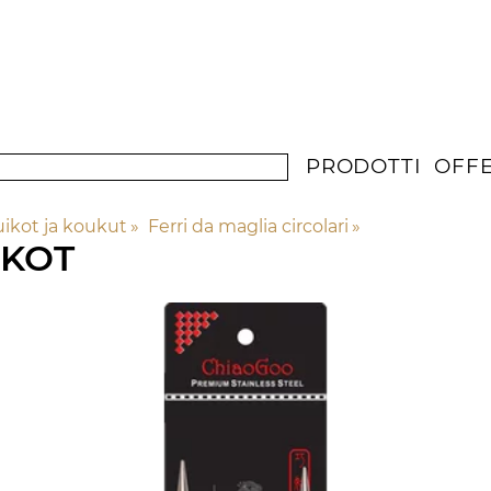
PRODOTTI
OFF
ikot ja koukut
‪»
Ferri da maglia circolari
‪»
IKOT