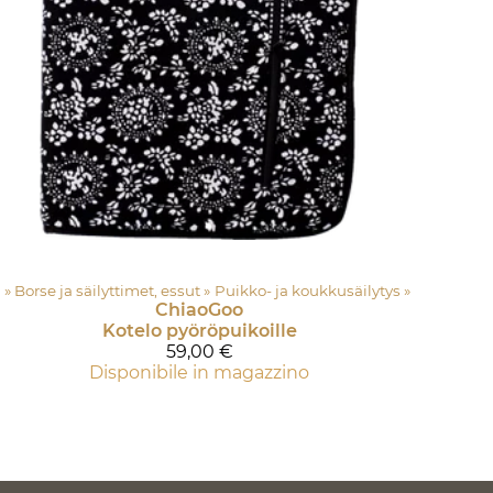
ri
‪»
Borse ja säilyttimet, essut
‪»
Puikko- ja koukkusäilytys
‪»
ChiaoGoo
Kotelo pyöröpuikoille
59,00 €
Disponibile in magazzino