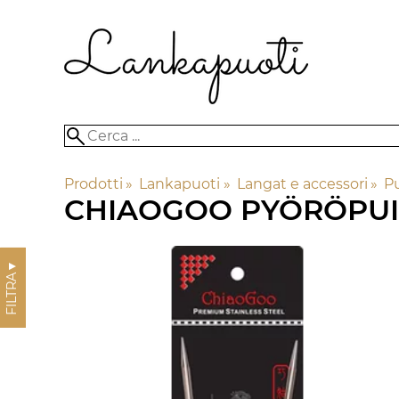
Prodotti
‪»
Lankapuoti
‪»
Langat e accessori
‪»
Pu
CHIAOGOO PYÖRÖPU
▼
FILTRA