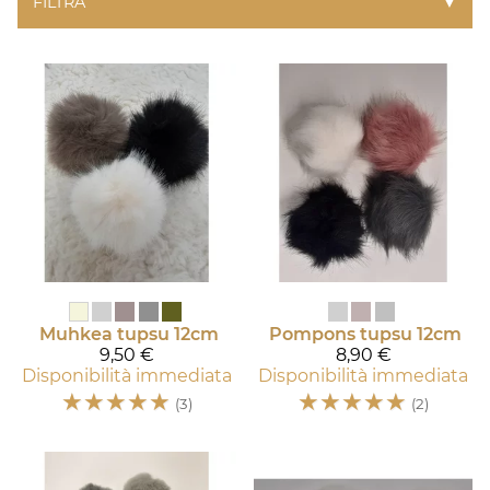
FILTRA
▼
Muhkea tupsu 12cm
Pompons tupsu 12cm
9,50 €
8,90 €
Disponibilità immediata
Disponibilità immediata
☆
☆
☆
☆
☆
☆
☆
☆
☆
☆
(3)
(2)