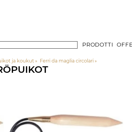
PRODOTTI
OFF
ikot ja koukut
‪»
Ferri da maglia circolari
‪»
RÖPUIKOT