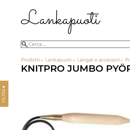
Prodotti
‪»
Lankapuoti
‪»
Langat e accessori
‪»
Pu
KNITPRO JUMBO PYÖ
▼
FILTRA