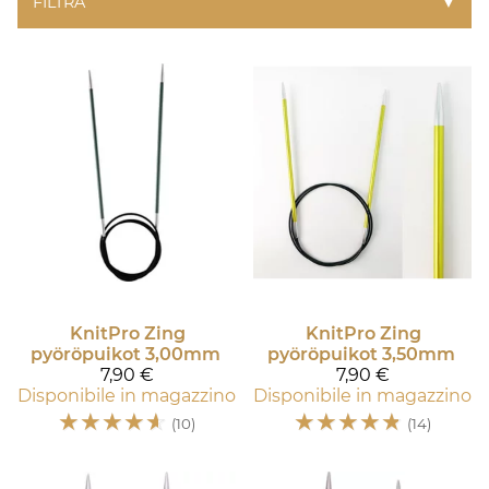
FILTRA
▼
KnitPro
Zing
KnitPro
Zing
pyöröpuikot 3,00mm
pyöröpuikot 3,50mm
7,90 €
7,90 €
Disponibile in magazzino
Disponibile in magazzino
☆
☆
☆
☆
☆
☆
☆
☆
☆
☆
(10)
(14)