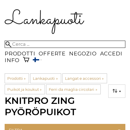
PRODOTTI
OFFERTE
NEGOZIO
ACCEDI
INFO
Prodotti
‪»
Lankapuoti
‪»
Langat e accessori
‪»
Puikot ja koukut
‪»
Ferri da maglia circolari
‪»
▼
KNITPRO ZING
PYÖRÖPUIKOT