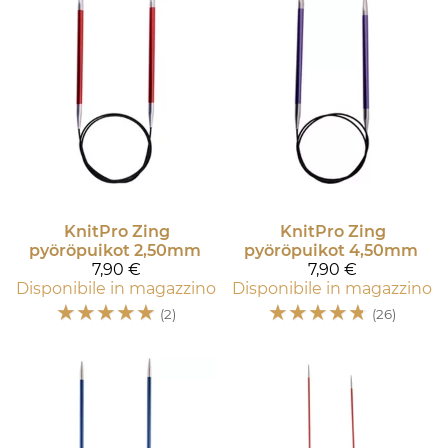
KnitPro
Zing
KnitPro
Zing
pyöröpuikot 2,50mm
pyöröpuikot 4,50mm
7,90 €
7,90 €
Disponibile in magazzino
Disponibile in magazzino
☆
☆
☆
☆
☆
☆
☆
☆
☆
☆
(2)
(26)