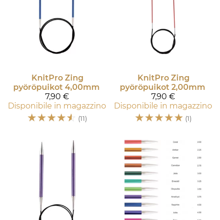
KnitPro
Zing
KnitPro
Zing
pyöröpuikot 4,00mm
pyöröpuikot 2,00mm
7,90 €
7,90 €
Disponibile in magazzino
Disponibile in magazzino
☆
☆
☆
☆
☆
☆
☆
☆
☆
☆
(11)
(1)