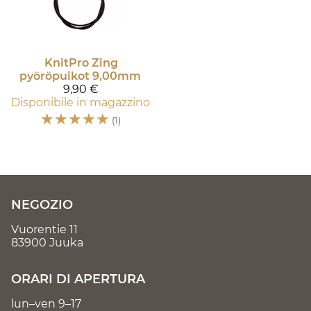
KnitPro
Zing
pyöröpuikot 9,00mm
9,90 €
Disponibile in magazzino
☆
☆
☆
☆
☆
(1)
NEGOZIO
Vuorentie 11
83900 Juuka
ORARI DI APERTURA
lun–ven 9–17