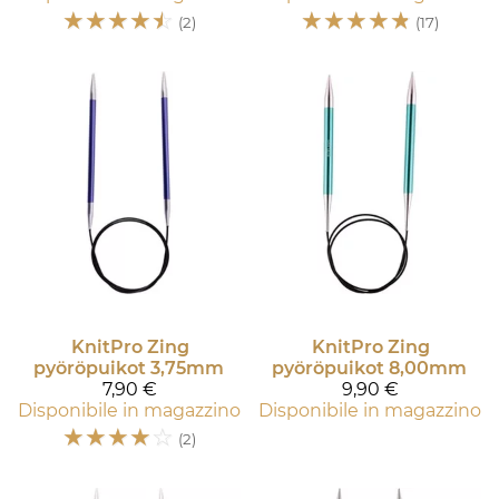
☆
☆
☆
☆
☆
☆
☆
☆
☆
☆
(2)
(17)
KnitPro
Zing
KnitPro
Zing
pyöröpuikot 3,75mm
pyöröpuikot 8,00mm
7,90 €
9,90 €
Disponibile in magazzino
Disponibile in magazzino
☆
☆
☆
☆
☆
(2)