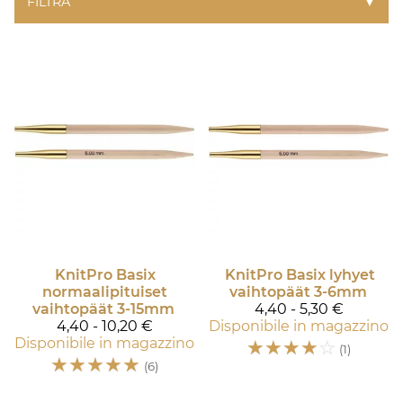
FILTRA
▼
KnitPro
Basix
KnitPro
Basix lyhyet
normaalipituiset
vaihtopäät 3-6mm
vaihtopäät 3-15mm
4,40 - 5,30 €
4,40 - 10,20 €
Disponibile in magazzino
Disponibile in magazzino
☆
☆
☆
☆
☆
(1)
☆
☆
☆
☆
☆
(6)