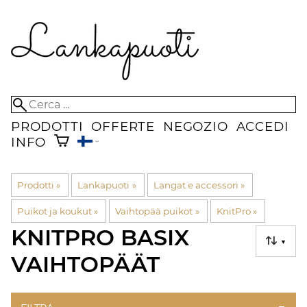
PRODOTTI
OFFERTE
NEGOZIO
ACCEDI
INFO
Prodotti
‪»
Lankapuoti
‪»
Langat e accessori
‪»
Puikot ja koukut
‪»
Vaihtopää puikot
‪»
KnitPro
‪»
KNITPRO BASIX
▼
VAIHTOPÄÄT