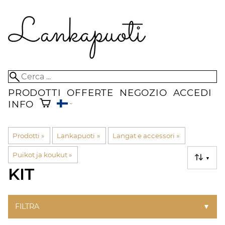
PRODOTTI
OFFERTE
NEGOZIO
ACCEDI
INFO
Prodotti
‪»
Lankapuoti
‪»
Langat e accessori
‪»
Puikot ja koukut
‪»
▼
KIT
FILTRA
▼