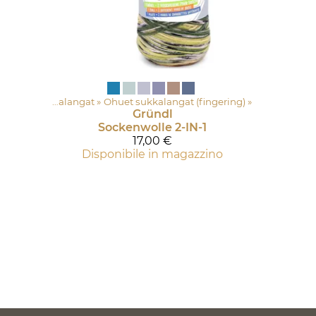
essori
‪»
Sukkalangat
‪»
Ohuet sukkalangat (fingering)
‪»
Gründl
Sockenwolle 2-IN-1
17,00 €
Disponibile in magazzino