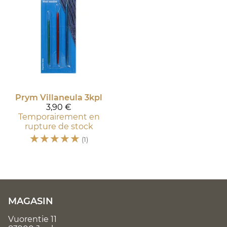
Prym
Villaneula 3kpl
3,90 €
Temporairement en
rupture de stock
☆
☆
☆
☆
☆
(1)
MAGASIN
Vuorentie 11