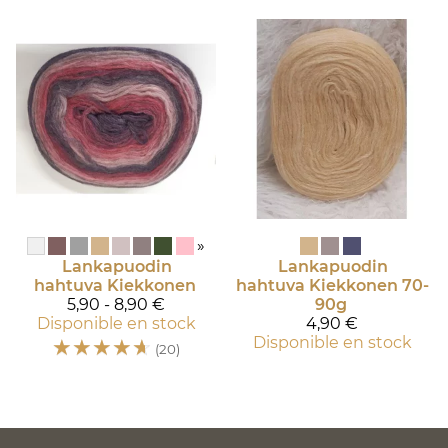
»
Lankapuodin
Lankapuodin
hahtuva
Kiekkonen
hahtuva
Kiekkonen 70-
5,90 - 8,90 €
90g
Disponible en stock
4,90 €
☆
☆
☆
☆
☆
Disponible en stock
(20)