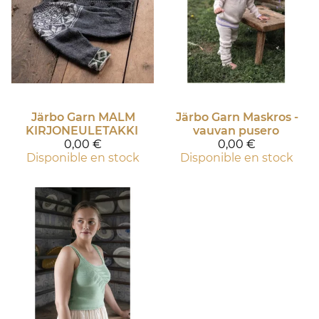
Järbo Garn
MALM
Järbo Garn
Maskros -
KIRJONEULETAKKI
vauvan pusero
0,00 €
0,00 €
Disponible en stock
Disponible en stock