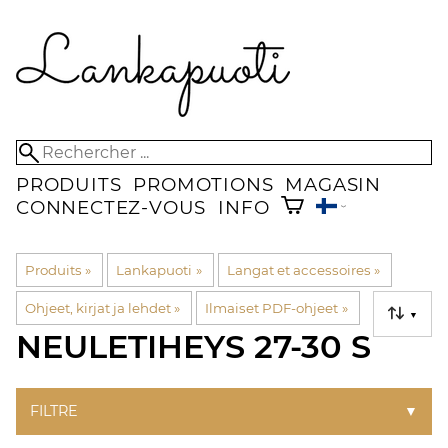
PRODUITS
PROMOTIONS
MAGASIN
CONNECTEZ-VOUS
INFO
Produits
‪»
Lankapuoti
‪»
Langat et accessoires
‪»
Ohjeet, kirjat ja lehdet
‪»
Ilmaiset PDF-ohjeet
‪»
▼
NEULETIHEYS 27-30 S
FILTRE
▼