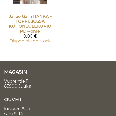
Järbo Garn
RANKA –
TOPPI, JOSSA
KOHONEULEKUVIO
PDF-ohje
0,00 €
Disponible en stock
MAGASIN
Vuorentie 11
83900 Juuka
OUVERT
lun–ven 9–17
sam 9–14