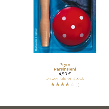
Prym
Parsinsieni
4,90 €
Disponible en stock
☆
☆
☆
☆
☆
(2)