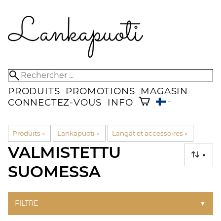
PRODUITS
PROMOTIONS
MAGASIN
CONNECTEZ-VOUS
INFO
Produits
‪»
Lankapuoti
‪»
Langat et accessoires
‪»
VALMISTETTU
▼
SUOMESSA
FILTRE
▼