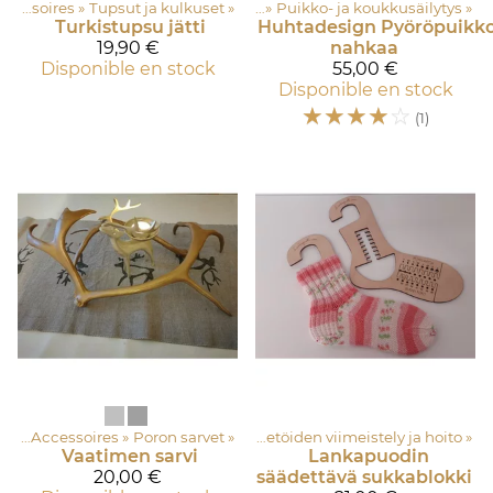
cessoires
Accessoires
‪»
‪»
Sacs ja säilyttimet, essut
Tupsut ja kulkuset
‪»
‪»
Puikko- ja koukkusäilytys
‪»
Turkistupsu jätti
Huhtadesign
Pyöröpuikk
19,90 €
nahkaa
Disponible en stock
55,00 €
Disponible en stock
☆
☆
☆
☆
☆
(1)
res
t et accessoires
‪»
Accessoires
‪»
‪»
Accessoires
Poron sarvet
‪»
‪»
Neuletöiden viimeistely ja hoito
‪»
Vaatimen sarvi
Lankapuodin
20,00 €
säädettävä sukkablokki