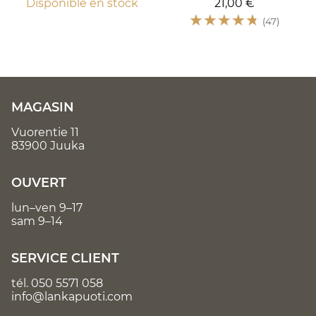
Disponible en stock
21,00 €
☆
☆
☆
☆
☆
(47)
MAGASIN
Vuorentie 11
83900 Juuka
OUVERT
lun–ven 9–17
sam 9–14
SERVICE CLIENT
tél.
050 5571 058
info@lankapuoti.com