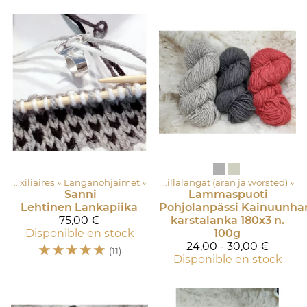
cessoires
Outils auxiliaires
‪»
100% villalangat
‪»
Langanohjaimet
‪»
‪»
Paksut villalangat (aran ja worsted)
‪»
Sanni
Lammaspuoti
Lehtinen
Lankapiika
Pohjolanpässi
Kainuunha
75,00 €
karstalanka 180x3 n.
Disponible en stock
100g
☆
☆
☆
☆
☆
24,00 - 30,00 €
(11)
Disponible en stock