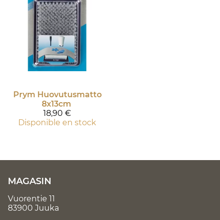
Prym
Huovutusmatto
8x13cm
18,90 €
Disponible en stock
MAGASIN
Vuorentie 11
83900 Juuka