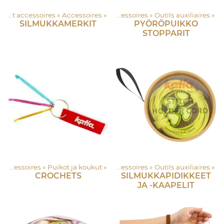
kapuoti
Langat et accessoires
‪»
Langat et accessoires
‪»
Accessoires
‪»
‪»
Accessoires
‪»
Outils auxiliaires
‪»
SILMUKKAMERKIT
PYÖRÖPUIKKO
STOPPARIT
kapuoti
Langat et accessoires
‪»
Langat et accessoires
‪»
Puikot ja koukut
‪»
‪»
Accessoires
‪»
Outils auxiliaires
‪»
CROCHETS
SILMUKKAPIDIKKEET
JA -KAAPELIT