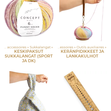
kapuoti
Langat et accessoires
‪»
Langat et accessoires
‪»
Sukkalangat
‪»
‪»
Accessoires
‪»
Outils auxiliaires
‪»
KESKIPAKSUT
KERÄNPIDIKKEET JA
SUKKALANGAT (SPORT
LANKAKULHOT
JA DK)