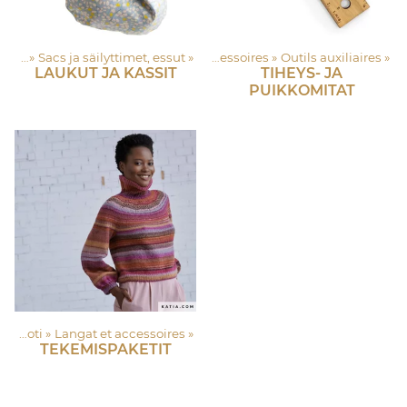
oires
kapuoti
‪»
Sacs ja säilyttimet, essut
‪»
Langat et accessoires
‪»
‪»
Accessoires
‪»
Outils auxiliaires
‪»
LAUKUT JA KASSIT
TIHEYS- JA
PUIKKOMITAT
Lankapuoti
‪»
Langat et accessoires
‪»
TEKEMISPAKETIT