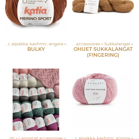
Produits
Asustelangat: Merinovilla, silkki, mohair, alpakka, kashmir, angora
‪»
Lankapuoti
‪»
‪»
Langat et accessoires
‪»
Sukkalangat
‪»
BULKY
OHUET SUKKALANGAT
(FINGERING)
Lankapuoti
‪»
Langat et accessoires
‪»
Asustelangat: Merinovilla, silkki, mohair, alpakka, kashmir, angora
‪»