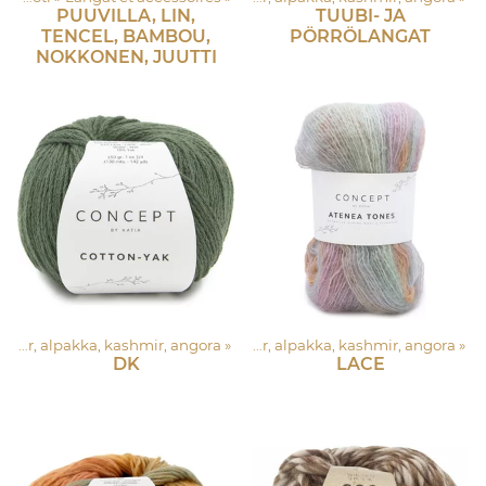
PUUVILLA, LIN,
TUUBI- JA
TENCEL, BAMBOU,
PÖRRÖLANGAT
NOKKONEN, JUUTTI
Asustelangat: Merinovilla, silkki, mohair, alpakka, kashmir, angora
‪»
Asustelangat: Merinovilla, silkki, mohair, alpakka, kashmir, angora
‪»
DK
LACE