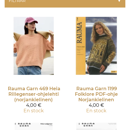
FILTRAR
▼
Rauma Garn
469 Heia
Rauma Garn
1199
Rillegenser-ohjelehti
Folklore PDF-ohje
(norjankielinen)
Norjankielinen
4,00 €
4,00 €
En stock
En stock