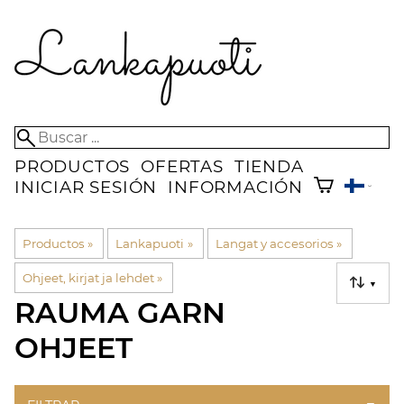
PRODUCTOS
OFERTAS
TIENDA
INICIAR SESIÓN
INFORMACIÓN
Productos
‪»
Lankapuoti
‪»
Langat y accesorios
‪»
Ohjeet, kirjat ja lehdet
‪»
▼
RAUMA GARN
OHJEET