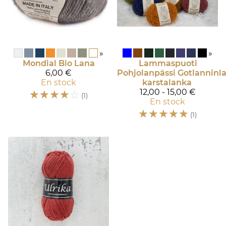
»
»
Mondial
Bio Lana
Lammaspuoti
6,00 €
Pohjolanpässi
Gotlannin
En stock
karstalanka
☆
☆
☆
☆
☆
12,00 - 15,00 €
(1)
En stock
☆
☆
☆
☆
☆
(1)