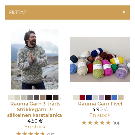
FILTRAR
▼
»
»
Rauma Garn
3-tråds
Rauma Garn
Fivel
Strikkegarn, 3-
4,90 €
säikeinen karstalanka
En stock
4,50 €
☆
☆
☆
☆
☆
(10)
En stock
☆
☆
☆
☆
☆
(23)