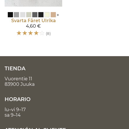
»
Svarta Fåret
Ulrika
4,60 €
☆
☆
☆
☆
☆
(8)
TIENDA
Vuorentie 11
83900 Juuka
HORARIO
lu–vi 9–17
sa 9–14