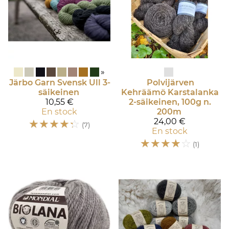
»
Järbo Garn
Svensk Ull 3-
Polvijärven
säikeinen
Kehräämö
Karstalanka
10,55 €
2-säikeinen, 100g n.
En stock
200m
☆
☆
☆
☆
☆
24,00 €
(7)
En stock
☆
☆
☆
☆
☆
(1)