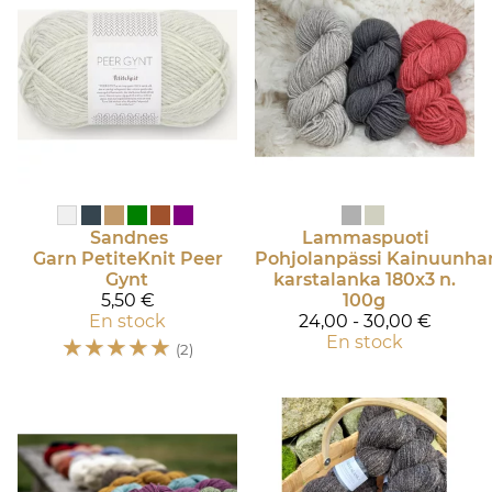
Sandnes
Lammaspuoti
Garn
PetiteKnit Peer
Pohjolanpässi
Kainuunha
Gynt
karstalanka 180x3 n.
5,50 €
100g
En stock
24,00 - 30,00 €
☆
☆
☆
☆
☆
En stock
(2)