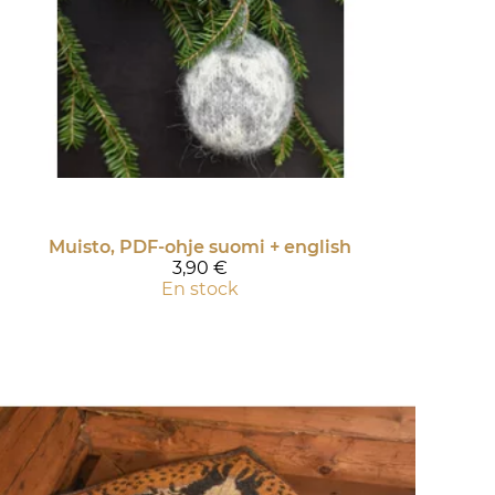
Muisto, PDF-ohje suomi + english
3,90 €
En stock