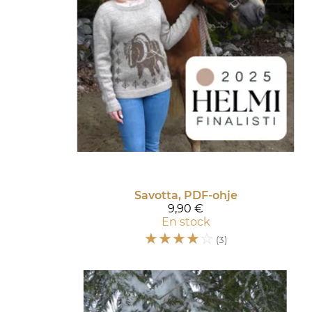
Savotta, PDF-ohje
9,90 €
En stock
☆
☆
☆
☆
☆
(3)