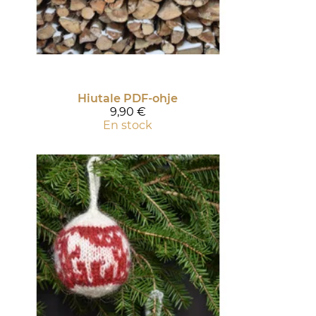
Hiutale PDF-ohje
9,90 €
En stock