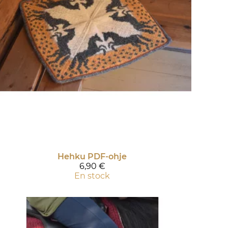
Hehku PDF-ohje
6,90 €
En stock