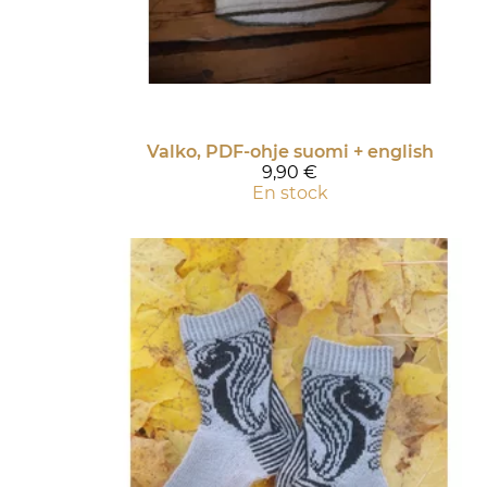
Valko, PDF-ohje suomi + english
9,90 €
En stock