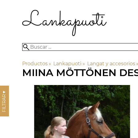
Productos
‪»
Lankapuoti
‪»
Langat y accesorios
‪
MIINA MÖTTÖNEN DE
▼
FILTRAR