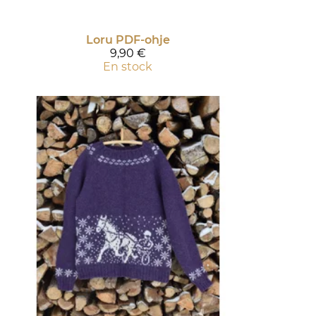
Loru PDF-ohje
9,90 €
En stock