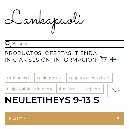
PRODUCTOS
OFERTAS
TIENDA
INICIAR SESIÓN
INFORMACIÓN
Productos
‪»
Lankapuoti
‪»
Langat y accesorios
‪»
Ohjeet, kirjat ja lehdet
‪»
Ilmaiset PDF-ohjeet
‪»
▼
NEULETIHEYS 9-13 S
FILTRAR
▼