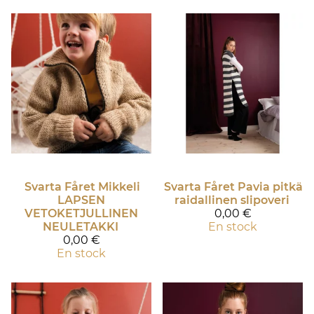
Svarta Fåret
Mikkeli
Svarta Fåret
Pavia pitkä
LAPSEN
raidallinen slipoveri
VETOKETJULLINEN
0,00 €
NEULETAKKI
En stock
0,00 €
En stock