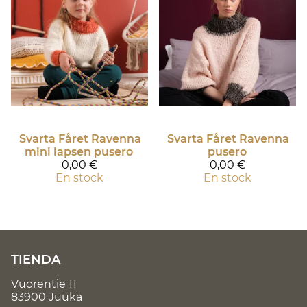
Svarta Fåret
Ravenna
Svarta Fåret
Ravenna
mini lapsen pusero
pusero
0,00 €
0,00 €
En stock
En stock
TIENDA
Vuorentie 11
83900 Juuka