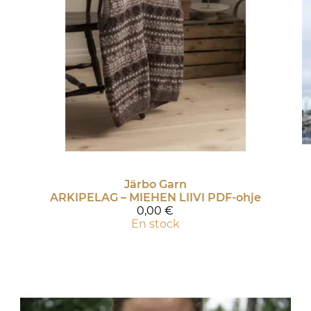
Järbo Garn
ARKIPELAG – MIEHEN LIIVI PDF-ohje
0,00 €
En stock