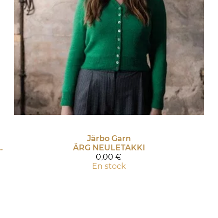
Järbo Garn
ENKSELIHOUSUT, JOISSA PALMIKKONEULETTA
ÄRG NEULETAKKI
0,00 €
En stock