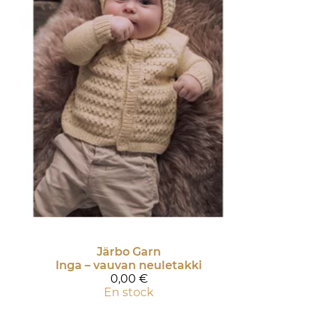
Järbo Garn
Inga – vauvan neuletakki
0,00 €
En stock