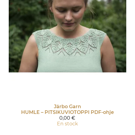
Järbo Garn
HUMLE – PITSIKUVIOTOPPI PDF-ohje
0,00 €
En stock