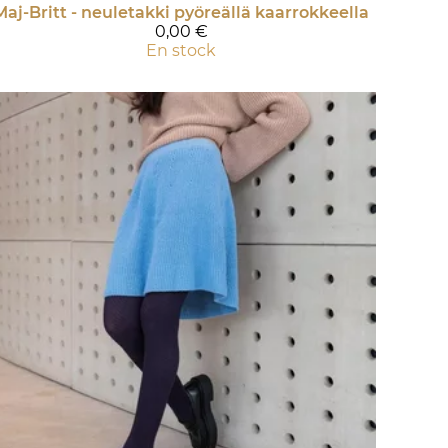
Maj-Britt - neuletakki pyöreällä kaarrokkeella
0,00 €
En stock