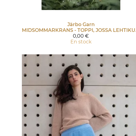
Järbo Garn
MIDSOMMAR
0,00 €
En stock