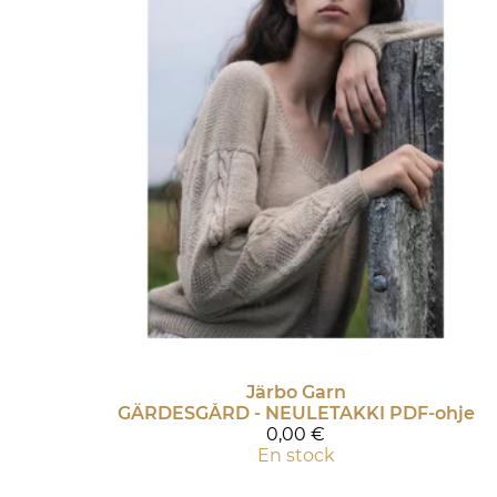
Järbo Garn
GÄRDESGÅRD - NEULETAKKI PDF-ohje
0,00 €
En stock