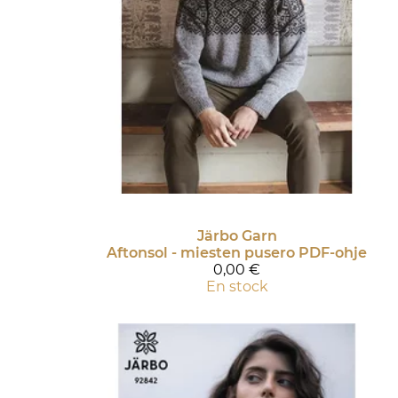
Järbo Garn
Aftonsol - miesten pusero PDF-ohje
0,00 €
En stock