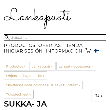
PRODUCTOS
OFERTAS
TIENDA
INICIAR SESIÓN
INFORMACIÓN
Productos
‪»
Lankapuoti
‪»
Langat y accesorios
‪»
Ohjeet, kirjat ja lehdet
‪»
Yksittäiset instrucciones PDF sekä tulosteet
‪»
Tulosteohjeet
‪»
▼
SUKKA- JA