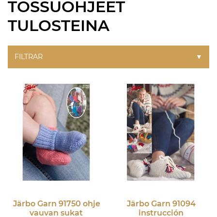
TOSSUOHJEET
TULOSTEINA
FILTRAR
▼
Järbo Garn
91750 ohje
Järbo Garn
91094
vauvan sukat
instrucción