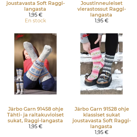
joustavasta Soft Raggi-
Joustinneuleiset
langasta
vierastossut Raggi-
1,95 €
langasta
En stock
1,95 €
Järbo Garn
91458 ohje
Järbo Garn
91528 ohje
Tähti- ja raitakuvioiset
klassiset sukat
sukat, Raggi-langasta
joustavasta Soft Raggi-
1,95 €
langasta
1,95 €