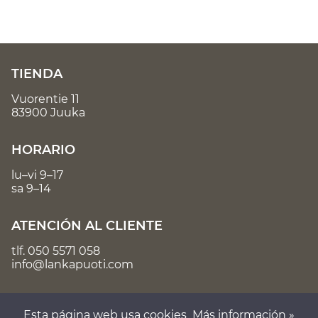
TIENDA
Vuorentie 11
83900 Juuka
HORARIO
lu–vi 9–17
sa 9–14
ATENCIÓN AL CLIENTE
tlf.
050 5571 058
info@lankapuoti.com
Esta página web usa cookies
Más información »