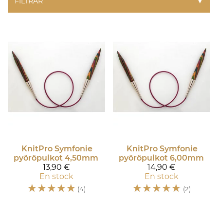
FILTRAR
▼
KnitPro
Symfonie
KnitPro
Symfonie
pyöröpuikot 4,50mm
pyöröpuikot 6,00mm
13,90 €
14,90 €
En stock
En stock
☆
☆
☆
☆
☆
☆
☆
☆
☆
☆
(4)
(2)