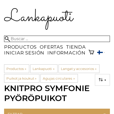
PRODUCTOS
OFERTAS
TIENDA
INICIAR SESIÓN
INFORMACIÓN
Productos
‪»
Lankapuoti
‪»
Langat y accesorios
‪»
Puikot ja koukut
‪»
Agujas circulares
‪»
▼
KNITPRO SYMFONIE
PYÖRÖPUIKOT