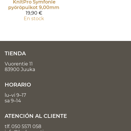
KnitPro
Symfonie
pyöröpuikot 9,00mm
19,90 €
En stock
TIENDA
Vuorentie 11
83900 Juuka
HORARIO
lu–vi 9–17
sa 9–14
ATENCIÓN AL CLIENTE
tlf.
050 5571 058