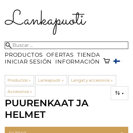
PRODUCTOS
OFERTAS
TIENDA
INICIAR SESIÓN
INFORMACIÓN
Productos
‪»
Lankapuoti
‪»
Langat y accesorios
‪»
Accesorios
‪»
▼
PUURENKAAT JA
HELMET