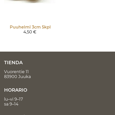
Puuhelmi 3cm 5kpl
4,50 €
TIENDA
Vuorentie 11
83900 Juuka
HORARIO
lu–vi 9–17
sa 9–14