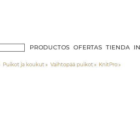
PRODUCTOS
OFERTAS
TIENDA
I
»
Puikot ja koukut
‪»
Vaihtopää puikot
‪»
KnitPro
‪»