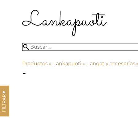
Productos
‪»
Lankapuoti
‪»
Langat y accesorios
‪
-
▼
FILTRAR