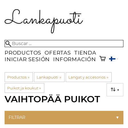
PRODUCTOS
OFERTAS
TIENDA
INICIAR SESIÓN
INFORMACIÓN
Productos
‪»
Lankapuoti
‪»
Langat y accesorios
‪»
Puikot ja koukut
‪»
▼
VAIHTOPÄÄ PUIKOT
FILTRAR
▼