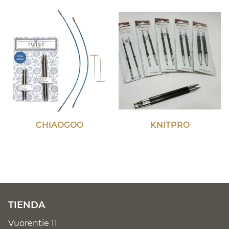
CHIAOGOO
KNITPRO
TIENDA
Vuorentie 11