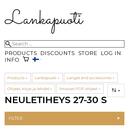
PRODUCTS
DISCOUNTS
STORE
LOG IN
INFO
Products
‪»
Lankapuoti
‪»
Langat and accessories
‪»
Ohjeet, kirjat ja lehdet
‪»
Ilmaiset PDF-ohjeet
‪»
▼
NEULETIHEYS 27-30 S
FILTER
▼