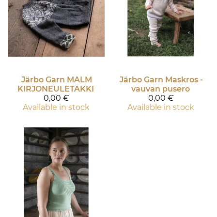
Järbo Garn
MALM
Järbo Garn
Maskros -
KIRJONEULETAKKI
vauvan pusero
0,00 €
0,00 €
Available in stock
Available in stock