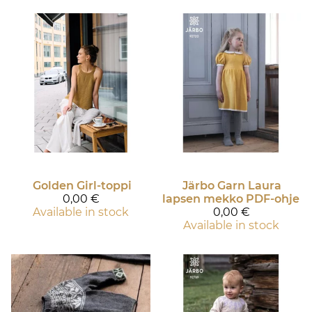
Golden Girl-toppi
Järbo Garn
Laura
0,00 €
lapsen mekko PDF-ohje
Available in stock
0,00 €
Available in stock