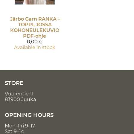
Järbo Garn
RANKA –
TOPPI, JOSSA
KOHONEULEKUVIO
PDF-ohje
0,00 €
Available in stock
STORE
Vuorentie 11
83900 Juuka
OPENING HOURS
Mon–Fri 9–17
Sat 9–14