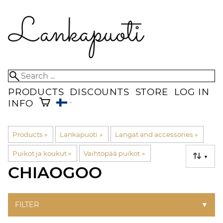
PRODUCTS
DISCOUNTS
STORE
LOG IN
INFO
Products
‪»
Lankapuoti
‪»
Langat and accessories
‪»
Puikot ja koukut
‪»
Vaihtopää puikot
‪»
▼
CHIAOGOO
FILTER
▼