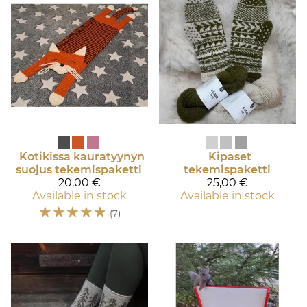
Kotikissa kauratyynyn
Kipaset
suojus tekemispaketti
tekemispaketti
20,00 €
25,00 €
Available in stock
Available in stock
☆
☆
☆
☆
☆
(7)