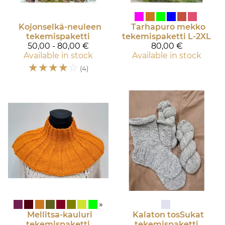
Kojonselkä-neuleen
Tarhapuro mekko
tekemispaketti
tekemispaketti L-2XL
50,00 - 80,00 €
80,00 €
Available in stock
Available in stock
☆
☆
☆
☆
☆
(4)
»
Mellitsa-kauluri
Kalaton tosSukat
tekemispaketti
tekemispaketti