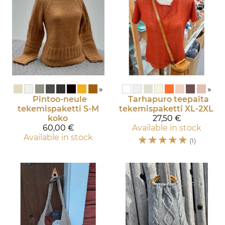
»
»
Pintoo-neule
Tarhapuro teepaita
tekemispaketti S-M
tekemispaketti XL-2XL
koko
27,50 €
60,00 €
Available in stock
Available in stock
☆
☆
☆
☆
☆
(1)