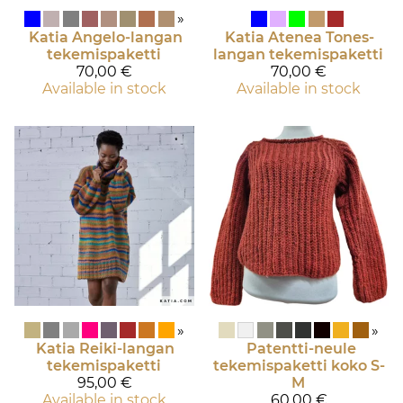
»
Katia
Angelo-langan
Katia
Atenea Tones-
tekemispaketti
langan tekemispaketti
70,00 €
70,00 €
Available in stock
Available in stock
»
»
Katia
Reiki-langan
Patentti-neule
tekemispaketti
tekemispaketti koko S-
95,00 €
M
Available in stock
60,00 €