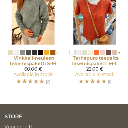
»
»
Vinkkeli-neuleen
Tarhapuro teepaita
tekemispaketti S-M
tekemispaketti M-L
60,00 €
22,00 €
Available in stock
Available in stock
☆
☆
☆
☆
☆
☆
☆
☆
☆
☆
(2)
(1)
STORE
Vuorentie 11