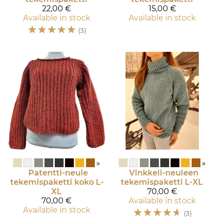
22,00 €
15,00 €
Available in stock
Available in stock
☆
☆
☆
☆
☆
(3)
»
»
Patentti-neule
Vinkkeli-neuleen
tekemispaketti koko L-
tekemispaketti L-XL
XL
70,00 €
70,00 €
Available in stock
Available in stock
☆
☆
☆
☆
☆
(3)