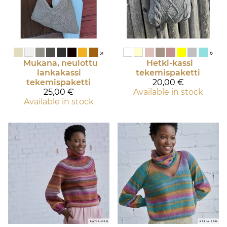
»
»
Mukana, neulottu
Hetki-kassi
lankakassi
tekemispaketti
tekemispaketti
20,00 €
25,00 €
Available in stock
Available in stock