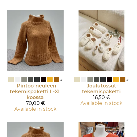
»
»
Pintoo-neuleen
Joulutossut-
tekemispaketti L-XL
tekemispaketti
koossa
16,50 €
70,00 €
Available in stock
Available in stock