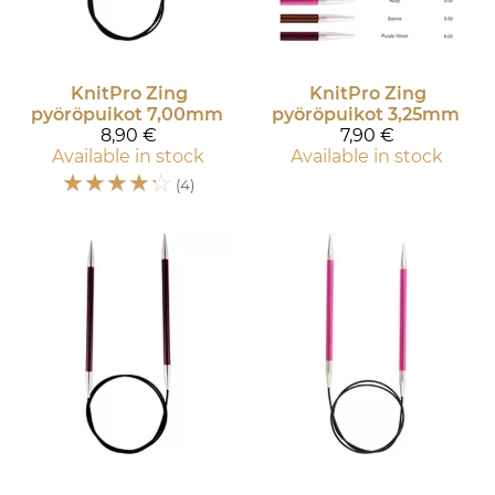
KnitPro
Zing
KnitPro
Zing
pyöröpuikot 7,00mm
pyöröpuikot 3,25mm
8,90 €
7,90 €
Available in stock
Available in stock
☆
☆
☆
☆
☆
(4)