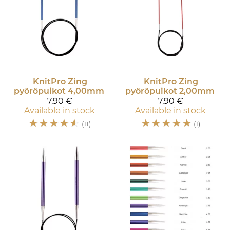
KnitPro
Zing
KnitPro
Zing
pyöröpuikot 4,00mm
pyöröpuikot 2,00mm
7,90 €
7,90 €
Available in stock
Available in stock
☆
☆
☆
☆
☆
☆
☆
☆
☆
☆
(11)
(1)