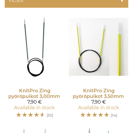
FILTER
▼
KnitPro
Zing
KnitPro
Zing
pyöröpuikot 3,00mm
pyöröpuikot 3,50mm
7,90 €
7,90 €
Available in stock
Available in stock
☆
☆
☆
☆
☆
☆
☆
☆
☆
☆
(10)
(14)