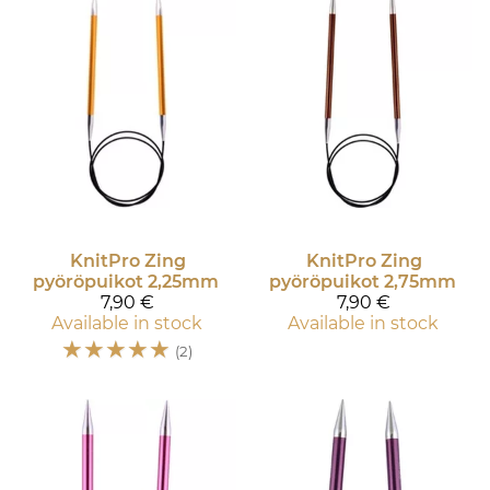
KnitPro
Zing
KnitPro
Zing
pyöröpuikot 2,25mm
pyöröpuikot 2,75mm
7,90 €
7,90 €
Available in stock
Available in stock
☆
☆
☆
☆
☆
(2)