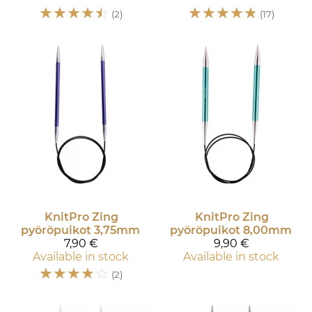
☆
☆
☆
☆
☆
☆
☆
☆
☆
☆
(2)
(17)
KnitPro
Zing
KnitPro
Zing
pyöröpuikot 3,75mm
pyöröpuikot 8,00mm
7,90 €
9,90 €
Available in stock
Available in stock
☆
☆
☆
☆
☆
(2)