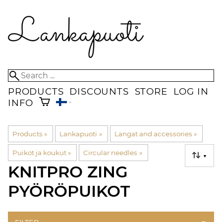
PRODUCTS
DISCOUNTS
STORE
LOG IN
INFO
Products
‪»
Lankapuoti
‪»
Langat and accessories
‪»
Puikot ja koukut
‪»
Circular needles
‪»
▼
KNITPRO ZING
PYÖRÖPUIKOT