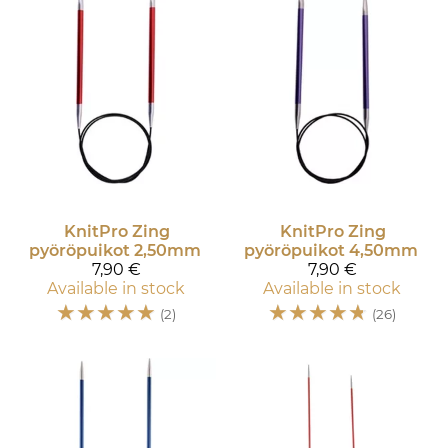
KnitPro
Zing
KnitPro
Zing
pyöröpuikot 2,50mm
pyöröpuikot 4,50mm
7,90 €
7,90 €
Available in stock
Available in stock
☆
☆
☆
☆
☆
☆
☆
☆
☆
☆
(2)
(26)