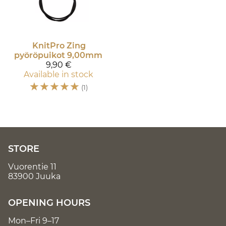
KnitPro
Zing
pyöröpuikot 9,00mm
9,90 €
Available in stock
☆
☆
☆
☆
☆
(1)
STORE
Vuorentie 11
83900 Juuka
OPENING HOURS
Mon–Fri 9–17