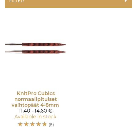
FILTER
▼
KnitPro
Cubics
normaalipituiset
vaihtopäät 4-8mm
11,40 - 14,60 €
Available in stock
☆
☆
☆
☆
☆
(8)