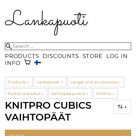
PRODUCTS
DISCOUNTS
STORE
LOG IN
INFO
Products
‪»
Lankapuoti
‪»
Langat and accessories
‪»
Puikot ja koukut
‪»
Vaihtopää puikot
‪»
KnitPro
‪»
KNITPRO CUBICS
▼
VAIHTOPÄÄT