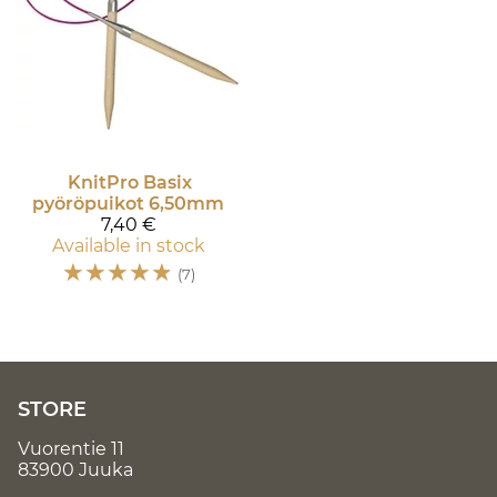
KnitPro
Basix
pyöröpuikot 6,50mm
7,40 €
Available in stock
☆
☆
☆
☆
☆
(7)
STORE
Vuorentie 11
83900 Juuka