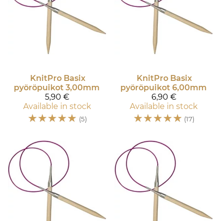
KnitPro
Basix
KnitPro
Basix
pyöröpuikot 3,00mm
pyöröpuikot 6,00mm
5,90 €
6,90 €
Available in stock
Available in stock
☆
☆
☆
☆
☆
☆
☆
☆
☆
☆
(5)
(17)