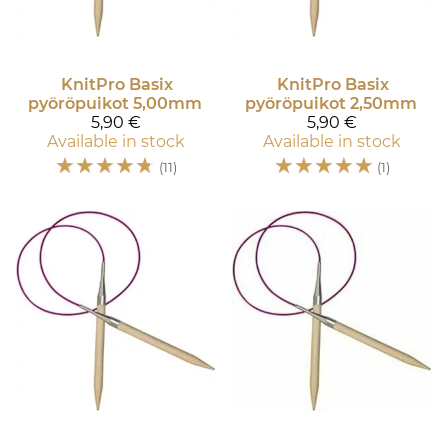
KnitPro
Basix
KnitPro
Basix
pyöröpuikot 5,00mm
pyöröpuikot 2,50mm
5,90 €
5,90 €
Available in stock
Available in stock
☆
☆
☆
☆
☆
☆
☆
☆
☆
☆
(11)
(1)