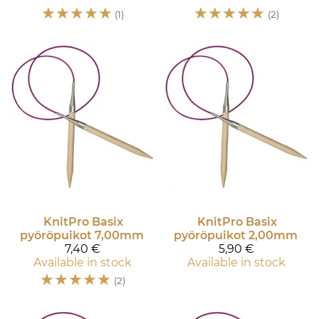
☆
☆
☆
☆
☆
☆
☆
☆
☆
☆
(1)
(2)
KnitPro
Basix
KnitPro
Basix
pyöröpuikot 7,00mm
pyöröpuikot 2,00mm
7,40 €
5,90 €
Available in stock
Available in stock
☆
☆
☆
☆
☆
(2)