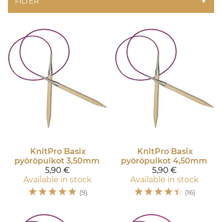
FILTER
▼
KnitPro
Basix
KnitPro
Basix
pyöröpuikot 3,50mm
pyöröpuikot 4,50mm
5,90 €
5,90 €
Available in stock
Available in stock
☆
☆
☆
☆
☆
☆
☆
☆
☆
☆
(9)
(16)