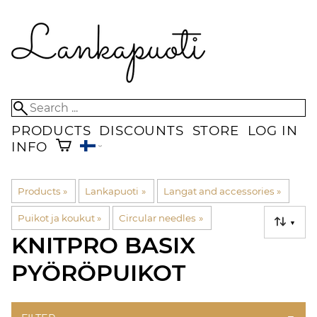
PRODUCTS
DISCOUNTS
STORE
LOG IN
INFO
Products
‪»
Lankapuoti
‪»
Langat and accessories
‪»
Puikot ja koukut
‪»
Circular needles
‪»
▼
KNITPRO BASIX
PYÖRÖPUIKOT