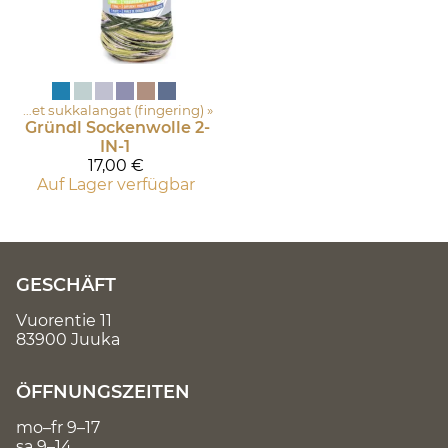
Ohuet sukkalangat (fingering)
‪»
Gründl
Sockenwolle 2-
IN-1
17,00 €
Auf Lager verfügbar
GESCHÄFT
Vuorentie 11
83900 Juuka
ÖFFNUNGSZEITEN
mo–fr 9–17
sa 9–14