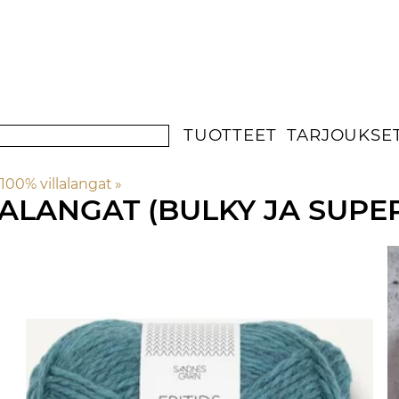
TUOTTEET
TARJOUKSE
100% villalangat
‪»
LALANGAT (BULKY JA SUPE