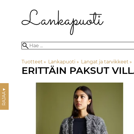
Tuotteet
‪»
Lankapuoti
‪»
Langat ja tarvikkeet
‪»
ERITTÄIN PAKSUT VIL
▼
RAJAA