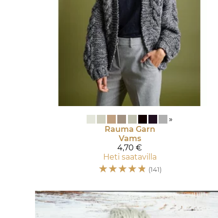
»
Rauma Garn
Vams
4,70 €
Heti saatavilla
☆
☆
☆
☆
☆
(141)