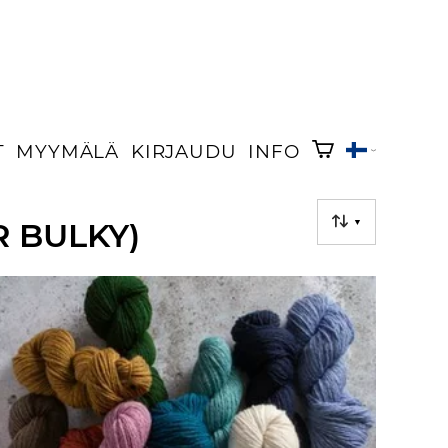
T
MYYMÄLÄ
KIRJAUDU
INFO
R BULKY)
▼