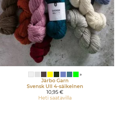
»
Järbo Garn
Svensk Ull 4-säikeinen
10,95 €
Heti saatavilla