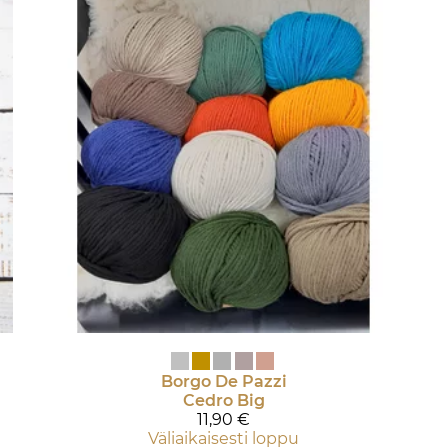
Borgo De Pazzi
Cedro Big
11,90 €
Väliaikaisesti loppu