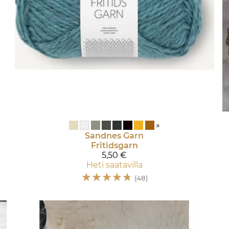
»
Sandnes Garn
Fritidsgarn
5,50 €
Heti saatavilla
☆
☆
☆
☆
☆
(48)