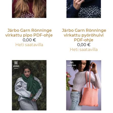
Järbo Garn
Rönninge
Järbo Garn
Rönninge
virkattu pipo PDF-ohje
virkattu pyöröhuivi
0,00 €
PDF-ohje
Heti saatavilla
0,00 €
Heti saatavilla