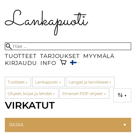
TUOTTEET
TARJOUKSET
MYYMÄLÄ
KIRJAUDU
INFO
Tuotteet
‪»
Lankapuoti
‪»
Langat ja tarvikkeet
‪»
Ohjeet, kirjat ja lehdet
‪»
Ilmaiset PDF-ohjeet
‪»
▼
VIRKATUT
RAJAA
▼