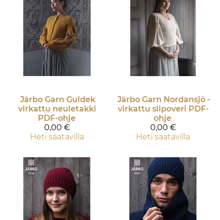
Järbo Garn
Guldek
Järbo Garn
Nordansjö -
virkattu neuletakki
virkattu slipoveri PDF-
PDF-ohje
ohje
0,00 €
0,00 €
Heti saatavilla
Heti saatavilla