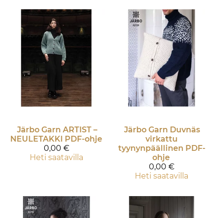
Järbo Garn
ARTIST –
Järbo Garn
Duvnäs
NEULETAKKI PDF-ohje
virkattu
0,00 €
tyynynpäällinen PDF-
Heti saatavilla
ohje
0,00 €
Heti saatavilla