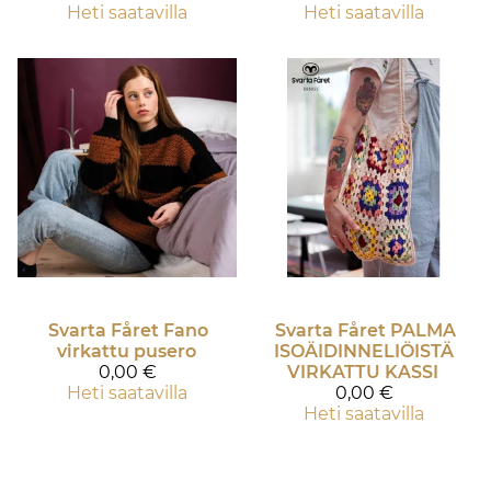
Heti saatavilla
Heti saatavilla
Svarta Fåret
Fano
Svarta Fåret
PALMA
virkattu pusero
ISOÄIDINNELIÖISTÄ
0,00 €
VIRKATTU KASSI
Heti saatavilla
0,00 €
Heti saatavilla