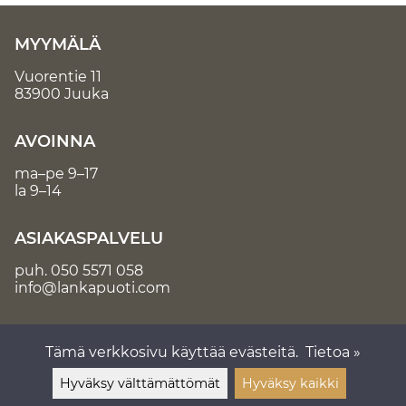
MYYMÄLÄ
Vuorentie 11
83900 Juuka
AVOINNA
ma–pe 9–17
la 9–14
ASIAKASPALVELU
puh.
050 5571 058
info@lankapuoti.com
Tämä verkkosivu käyttää evästeitä.
Tietoa »
Hyväksy välttämättömät
Hyväksy kaikki