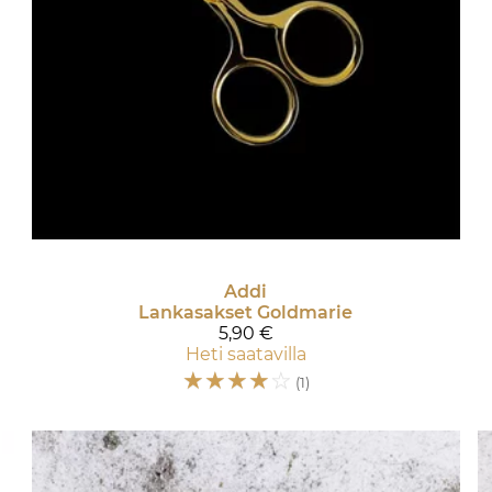
Addi
Lankasakset Goldmarie
5,90 €
Heti saatavilla
☆
☆
☆
☆
☆
(1)