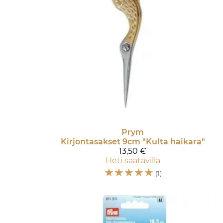
Prym
Kirjontasakset 9cm "Kulta haikara"
13,50 €
Heti saatavilla
☆
☆
☆
☆
☆
(1)