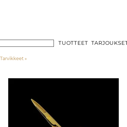
TUOTTEET
TARJOUKSE
Tarvikkeet
‪»