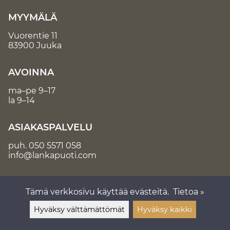
MYYMÄLÄ
Vuorentie 11
83900 Juuka
AVOINNA
ma–pe 9–17
la 9–14
ASIAKASPALVELU
puh.
050 5571 058
info@lankapuoti.com
Tämä verkkosivu käyttää evästeitä.
Tietoa »
Hyväksy välttämättömät
Hyväksy kaikki