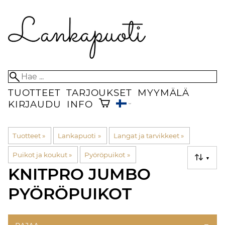
TUOTTEET
TARJOUKSET
MYYMÄLÄ
KIRJAUDU
INFO
Tuotteet
‪»
Lankapuoti
‪»
Langat ja tarvikkeet
‪»
Puikot ja koukut
‪»
Pyöröpuikot
‪»
▼
KNITPRO JUMBO
PYÖRÖPUIKOT