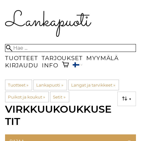
TUOTTEET
TARJOUKSET
MYYMÄLÄ
KIRJAUDU
INFO
Tuotteet
‪»
Lankapuoti
‪»
Langat ja tarvikkeet
‪»
Puikot ja koukut
‪»
Setit
‪»
▼
VIRKKUUKOUKKUSE
TIT