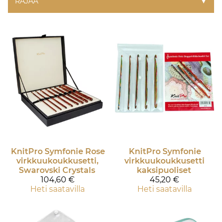
RAJAA
▼
KnitPro
Symfonie Rose
KnitPro
Symfonie
virkkuukoukkusetti,
virkkuukoukkusetti
Swarovski Crystals
kaksipuoliset
104,60 €
45,20 €
Heti saatavilla
Heti saatavilla