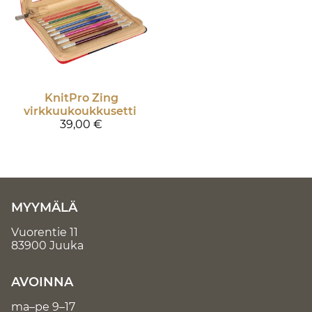
KnitPro
Zing
virkkuukoukkusetti
39,00 €
MYYMÄLÄ
Vuorentie 11
83900 Juuka
AVOINNA
ma–pe 9–17