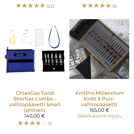
☆
☆
☆
☆
☆
☆
☆
☆
☆
☆
(22)
(5)
ChiaoGoo
Twist
KnitPro
Millennium
Shorties Combo -
Knitt & Purr-
vaihtopääsetti Small
vaihtopääsetti
(sininen)
165,00 €
140,00 €
Väliaikaisesti loppu
☆
☆
☆
☆
☆
(1)