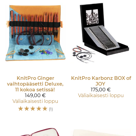
KnitPro
Ginger
KnitPro
Karbonz BOX of
vaihtopääsetti Deluxe,
JOY
11 kokoa setissä!
175,00 €
149,00 €
Väliaikaisesti loppu
Väliaikaisesti loppu
☆
☆
☆
☆
☆
(1)