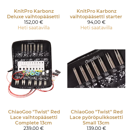
KnitPro
Karbonz
KnitPro
Karbonz
Deluxe vaihtopääsetti
vaihtopääsetti starter
152,00 €
94,00 €
Heti saatavilla
Heti saatavilla
ChiaoGoo
"Twist" Red
ChiaoGoo
"Twist" Red
Lace vaihtopääsetti
Lace pyöröpuikkosetti
Complete 13cm
Small 13cm
239,00 €
139,00 €