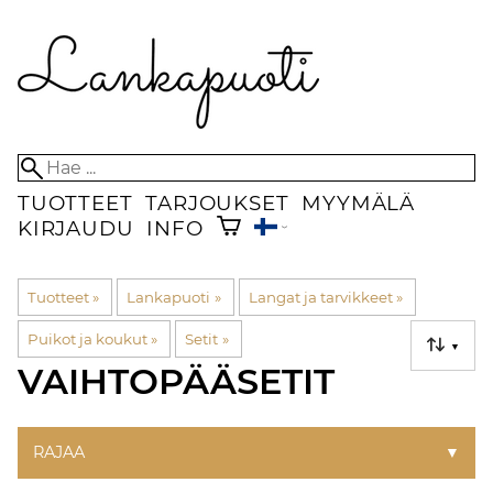
TUOTTEET
TARJOUKSET
MYYMÄLÄ
KIRJAUDU
INFO
Tuotteet
‪»
Lankapuoti
‪»
Langat ja tarvikkeet
‪»
Puikot ja koukut
‪»
Setit
‪»
▼
VAIHTOPÄÄSETIT
RAJAA
▼