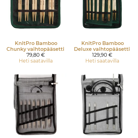
KnitPro
Bamboo
KnitPro
Bamboo
Chunky vaihtopääsetti
Deluxe vaihtopääsetti
79,80 €
129,90 €
Heti saatavilla
Heti saatavilla