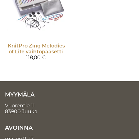
KnitPro
Zing Melodies
of Life vaihtopääsetti
118,00 €
MYYMÄLÄ
Vuorentie 11
83900 Juuka
AVOINNA
ma–pe 9–17