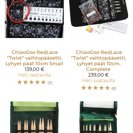
ChiaoGoo
RedLace
ChiaoGoo
RedLace
"Twist" vaihtopääsetti,
"Twist" vaihtopääsetti,
Lyhyet päät 10cm Small
Lyhyet päät 10cm,
139,00 €
Complete
Heti saatavilla
239,00 €
☆
☆
☆
☆
☆
Heti saatavilla
(3)
☆
☆
☆
☆
☆
(8)