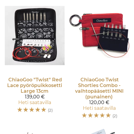
ChiaoGoo
"Twist" Red
ChiaoGoo
Twist
Lace pyöröpuikkosetti
Shorties Combo -
Large 13cm
vaihtopääsetti MINI
139,00 €
(punainen)
Heti saatavilla
120,00 €
☆
☆
☆
☆
☆
Heti saatavilla
(2)
☆
☆
☆
☆
☆
(2)