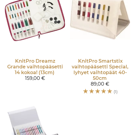
KnitPro
Dreamz
KnitPro
Smartstix
Grande vaihtopääsetti
vaihtopääsetti Special,
14 kokoa! (13cm)
lyhyet vaihtopäät 40-
159,00 €
50cm
89,00 €
☆
☆
☆
☆
☆
(1)