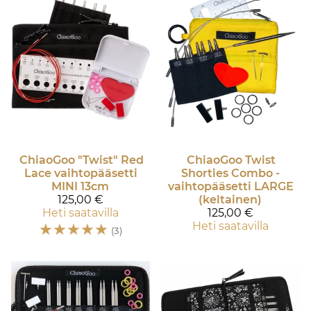
ChiaoGoo
"Twist" Red
ChiaoGoo
Twist
Lace vaihtopääsetti
Shorties Combo -
MINI 13cm
vaihtopääsetti LARGE
125,00 €
(keltainen)
Heti saatavilla
125,00 €
☆
☆
☆
☆
☆
Heti saatavilla
(3)