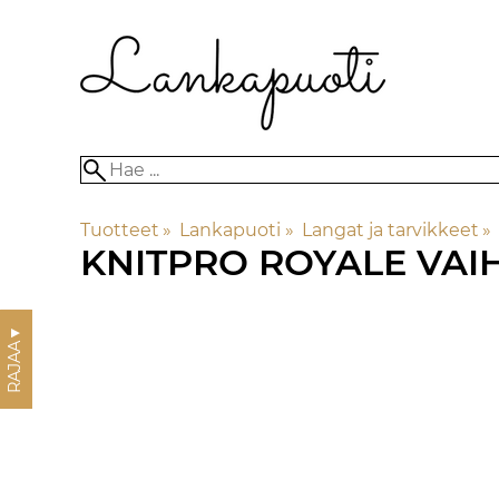
Tuotteet
‪»
Lankapuoti
‪»
Langat ja tarvikkeet
‪»
KNITPRO ROYALE VAI
▼
RAJAA