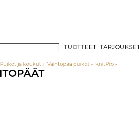
TUOTTEET
TARJOUKSE
Puikot ja koukut
‪»
Vaihtopää puikot
‪»
KnitPro
‪»
HTOPÄÄT